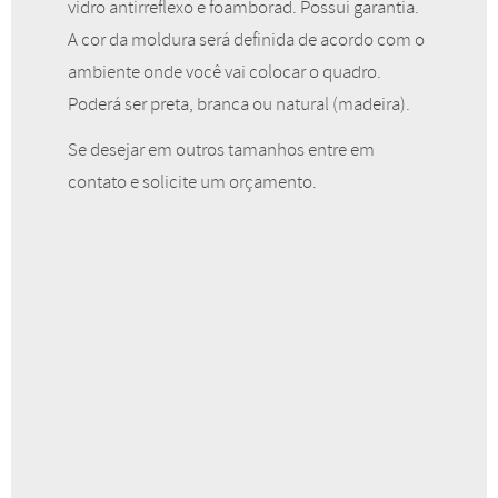
vidro antirreflexo e foamborad. Possui garantia.
A cor da moldura será definida de acordo com o
ambiente onde você vai colocar o quadro.
Poderá ser preta, branca ou natural (madeira).
Flor Red
Se desejar em outros tamanhos entre em
A partir de
contato e solicite um orçamento.
R$
75,00